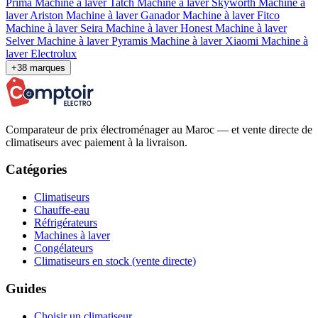
Prima
Machine à laver Tatch
Machine à laver Skyworth
Machine à
laver Ariston
Machine à laver Ganador
Machine à laver Fitco
Machine à laver Seira
Machine à laver Honest
Machine à laver
Selver
Machine à laver Pyramis
Machine à laver Xiaomi
Machine à
laver Electrolux
+38 marques
Comparateur de prix électroménager au Maroc — et vente directe de
climatiseurs avec paiement à la livraison.
Catégories
Climatiseurs
Chauffe-eau
Réfrigérateurs
Machines à laver
Congélateurs
Climatiseurs en stock (vente directe)
Guides
Choisir un climatiseur