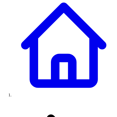
Climatiseurs
Machines à laver
Réfrigérateurs
Congélateurs
Chauffe-
eau
Ressources
Avis climatiseurs
Avis machines à laver
Avis réfrigérateurs
Avis
congélateurs
Guide climatiseur
Guide machine à laver
Guide
réfrigérateur
Guide congélateur
Congélateur poisson
Prix
climatiseurs
Prix machines à laver
Prix réfrigérateurs
Prix
congélateurs
Comparatifs
À propos
Contact
Prix climatiseurs
Prix machines à laver
Prix réfrigérateurs