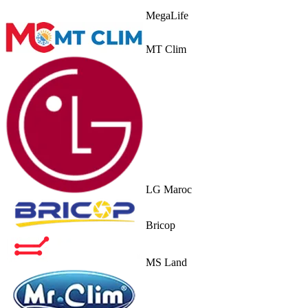
MegaLife
MT Clim
LG Maroc
Bricop
MS Land