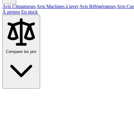
Avis Climatiseurs
Avis Machines à laver
Avis Réfrigérateurs
Avis Con
À propos
En stock
Comparer les prix