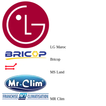
LG Maroc
Bricop
MS Land
MR Clim