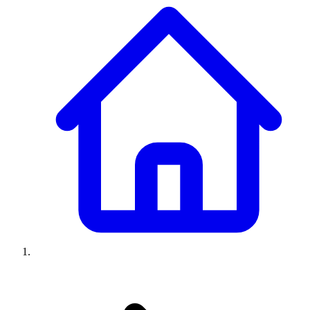
Climatiseurs
Machines à laver
Réfrigérateurs
Congélateurs
Chauffe-
eau
Ressources
Avis climatiseurs
Avis machines à laver
Avis réfrigérateurs
Avis
congélateurs
Guide climatiseur
Guide machine à laver
Guide
réfrigérateur
Guide congélateur
Congélateur poisson
Prix
climatiseurs
Prix machines à laver
Prix réfrigérateurs
Prix
congélateurs
Comparatifs
À propos
Contact
Prix climatiseurs
Prix machines à laver
Prix réfrigérateurs