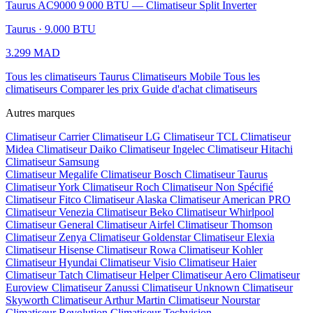
Taurus AC9000 9 000 BTU — Climatiseur Split Inverter
Taurus · 9.000 BTU
3.299 MAD
Tous les climatiseurs Taurus
Climatiseurs Mobile
Tous les
climatiseurs
Comparer les prix
Guide d'achat climatiseurs
Autres marques
Climatiseur Carrier
Climatiseur LG
Climatiseur TCL
Climatiseur
Midea
Climatiseur Daiko
Climatiseur Ingelec
Climatiseur Hitachi
Climatiseur Samsung
Climatiseur Megalife
Climatiseur Bosch
Climatiseur Taurus
Climatiseur York
Climatiseur Roch
Climatiseur Non Spécifié
Climatiseur Fitco
Climatiseur Alaska
Climatiseur American PRO
Climatiseur Venezia
Climatiseur Beko
Climatiseur Whirlpool
Climatiseur General
Climatiseur Airfel
Climatiseur Thomson
Climatiseur Zenya
Climatiseur Goldenstar
Climatiseur Elexia
Climatiseur Hisense
Climatiseur Rowa
Climatiseur Kohler
Climatiseur Hyundai
Climatiseur Visio
Climatiseur Haier
Climatiseur Tatch
Climatiseur Helper
Climatiseur Aero
Climatiseur
Euroview
Climatiseur Zanussi
Climatiseur Unknown
Climatiseur
Skyworth
Climatiseur Arthur Martin
Climatiseur Nourstar
Climatiseur Revolution
Climatiseur Techvision