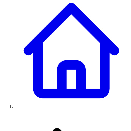
Climatiseurs
Machines à laver
Réfrigérateurs
Congélateurs
Chauffe-
eau
Ressources
Avis climatiseurs
Avis machines à laver
Avis réfrigérateurs
Avis
congélateurs
Guide climatiseur
Guide machine à laver
Guide
réfrigérateur
Guide congélateur
Congélateur poisson
Prix
climatiseurs
Prix machines à laver
Prix réfrigérateurs
Prix
congélateurs
Comparatifs
À propos
Contact
Prix climatiseurs
Prix machines à laver
Prix réfrigérateurs