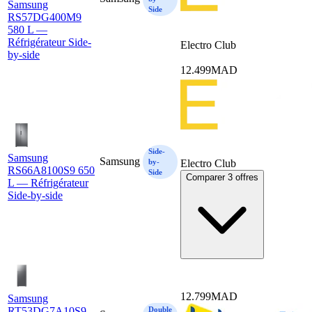
Samsung
Side
RS57DG400M9
580 L —
Réfrigérateur Side-
Electro Club
by-side
12.499
MAD
Side-
Samsung
Samsung
by-
Electro Club
RS66A8100S9 650
Side
Comparer 3 offres
L — Réfrigérateur
Side-by-side
12.799
MAD
Samsung
RT53DG7A10S9
Double