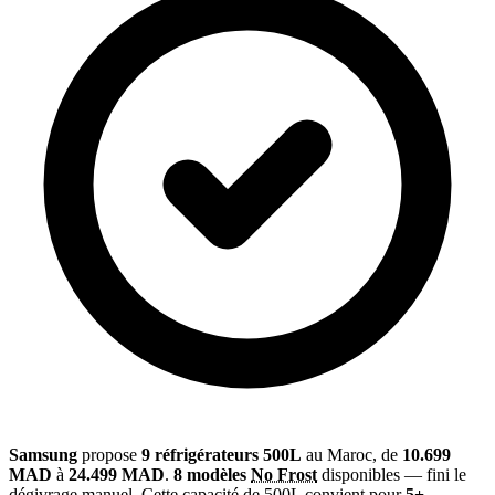
Samsung
propose
9 réfrigérateurs 500L
au Maroc, de
10.699
MAD
à
24.499 MAD
.
8 modèles
No Frost
disponibles — fini le
dégivrage manuel. Cette capacité de 500L convient pour
5+