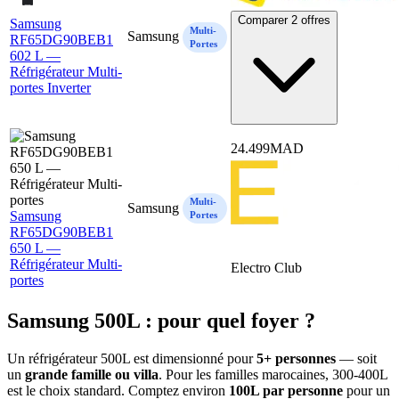
Comparer 2 offres
Samsung
Multi-
Samsung
RF65DG90BEB1
Portes
602 L —
Réfrigérateur Multi-
portes Inverter
24.499
MAD
Multi-
Samsung
Samsung
Portes
RF65DG90BEB1
650 L —
Réfrigérateur Multi-
Electro Club
portes
Samsung 500L : pour quel foyer ?
Un réfrigérateur 500L est dimensionné pour
5+ personnes
— soit
un
grande famille ou villa
. Pour les familles marocaines, 300-400L
est le choix standard. Comptez environ
100L par personne
pour un