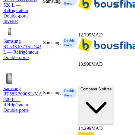
Samsung
Porte
528 L —
Réfrigérateur
Double-porte
Inverter
12.799
MAD
Samsung
Double
Samsung
Porte
RT53K6371SL 543
L — Réfrigérateur
Double-porte
13.990
MAD
Samsung
Comparer 3 offres
Double
Samsung
RT58K7000SL/MA
Porte
800 L —
Réfrigérateur
Double-porte
14.299
MAD