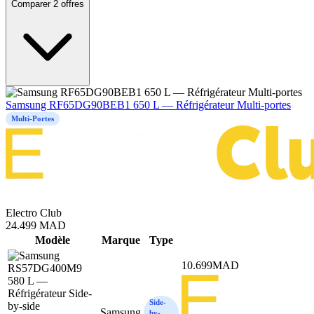
Comparer 2 offres
Samsung RF65DG90BEB1 650 L — Réfrigérateur Multi-portes
Multi-Portes
Electro Club
24.499
MAD
Mod
è
le
Marque
Type
10.699
MAD
Side-
Samsung
by-