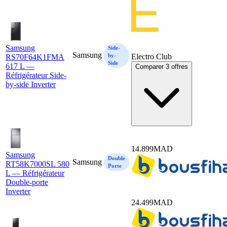
Samsung
Side-
Samsung
by-
Electro Club
RS70F64K1FMA
Side
617 L —
Comparer 3 offres
Réfrigérateur Side-
by-side Inverter
14.899
MAD
Samsung
Double
Samsung
RT58K7000SL 580
Porte
L — Réfrigérateur
Double-porte
Inverter
24.499
MAD