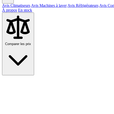
Avis Climatiseurs
Avis Machines à laver
Avis Réfrigérateurs
Avis Con
À propos
En stock
Comparer les prix