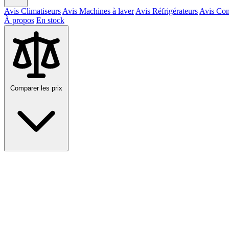
Avis Climatiseurs
Avis Machines à laver
Avis Réfrigérateurs
Avis Con
À propos
En stock
Comparer les prix