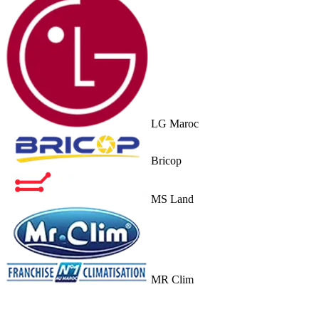
LG Maroc
Bricop
MS Land
MR Clim