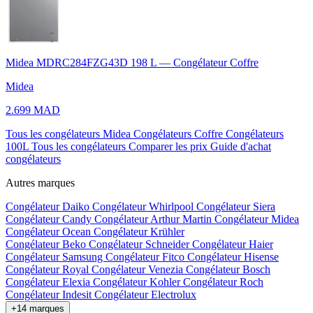
Midea MDRC284FZG43D 198 L — Congélateur Coffre
Midea
2.699 MAD
Tous les congélateurs Midea
Congélateurs Coffre
Congélateurs
100L
Tous les congélateurs
Comparer les prix
Guide d'achat
congélateurs
Autres marques
Congélateur Daiko
Congélateur Whirlpool
Congélateur Siera
Congélateur Candy
Congélateur Arthur Martin
Congélateur Midea
Congélateur Ocean
Congélateur Krühler
Congélateur Beko
Congélateur Schneider
Congélateur Haier
Congélateur Samsung
Congélateur Fitco
Congélateur Hisense
Congélateur Royal
Congélateur Venezia
Congélateur Bosch
Congélateur Elexia
Congélateur Kohler
Congélateur Roch
Congélateur Indesit
Congélateur Electrolux
+14 marques