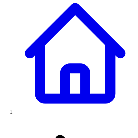
Climatiseurs
Machines à laver
Réfrigérateurs
Congélateurs
Chauffe-
eau
Ressources
Avis climatiseurs
Avis machines à laver
Avis réfrigérateurs
Avis
congélateurs
Guide climatiseur
Guide machine à laver
Guide
réfrigérateur
Guide congélateur
Congélateur poisson
Prix
climatiseurs
Prix machines à laver
Prix réfrigérateurs
Prix
congélateurs
Comparatifs
À propos
Contact
Prix climatiseurs
Prix machines à laver
Prix réfrigérateurs