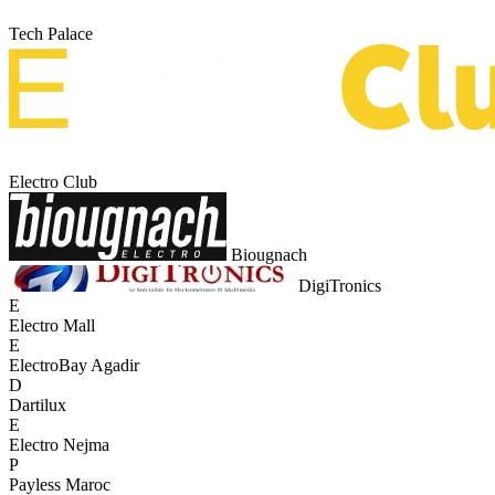
Tech Palace
Electro Club
Biougnach
DigiTronics
E
Electro Mall
E
ElectroBay Agadir
D
Dartilux
E
Electro Nejma
P
Payless Maroc