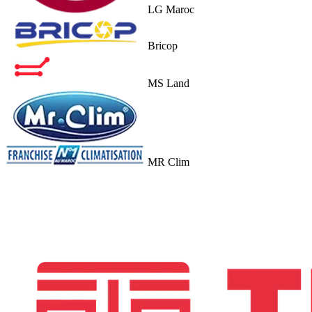
LG Maroc
Bricop
MS Land
MR Clim