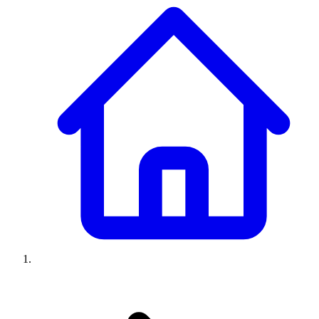
Climatiseurs
Machines à laver
Réfrigérateurs
Congélateurs
Chauffe-
eau
Ressources
Avis climatiseurs
Avis machines à laver
Avis réfrigérateurs
Avis
congélateurs
Guide climatiseur
Guide machine à laver
Guide
réfrigérateur
Guide congélateur
Congélateur poisson
Prix
climatiseurs
Prix machines à laver
Prix réfrigérateurs
Prix
congélateurs
Comparatifs
À propos
Contact
Prix climatiseurs
Prix machines à laver
Prix réfrigérateurs