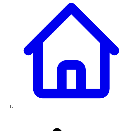
Climatiseurs
Machines à laver
Réfrigérateurs
Congélateurs
Chauffe-
eau
Ressources
Avis climatiseurs
Avis machines à laver
Avis réfrigérateurs
Avis
congélateurs
Guide climatiseur
Guide machine à laver
Guide
réfrigérateur
Guide congélateur
Congélateur poisson
Prix
climatiseurs
Prix machines à laver
Prix réfrigérateurs
Prix
congélateurs
Comparatifs
À propos
Contact
Prix climatiseurs
Prix machines à laver
Prix réfrigérateurs