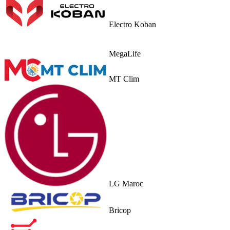
Electro Koban
MegaLife
MT Clim
LG Maroc
Bricop