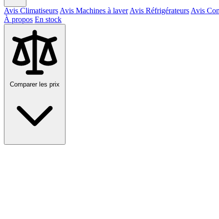
Avis Climatiseurs
Avis Machines à laver
Avis Réfrigérateurs
Avis Con
À propos
En stock
Comparer les prix