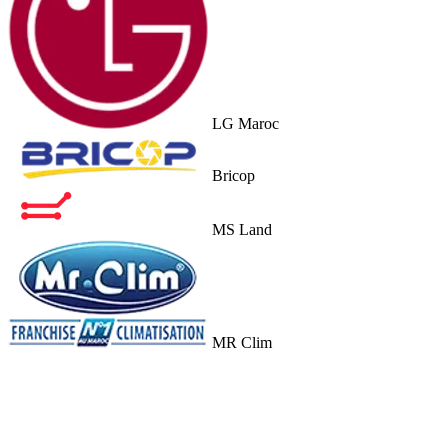
LG Maroc
Bricop
MS Land
MR Clim