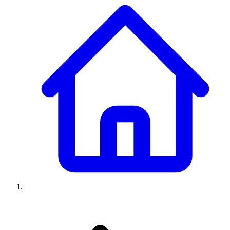
Climatiseurs
Machines à laver
Réfrigérateurs
Congélateurs
Chauffe-
eau
Ressources
Avis climatiseurs
Avis machines à laver
Avis réfrigérateurs
Avis
congélateurs
Guide climatiseur
Guide machine à laver
Guide
réfrigérateur
Guide congélateur
Congélateur poisson
Prix
climatiseurs
Prix machines à laver
Prix réfrigérateurs
Prix
congélateurs
Comparatifs
À propos
Contact
Prix climatiseurs
Prix machines à laver
Prix réfrigérateurs