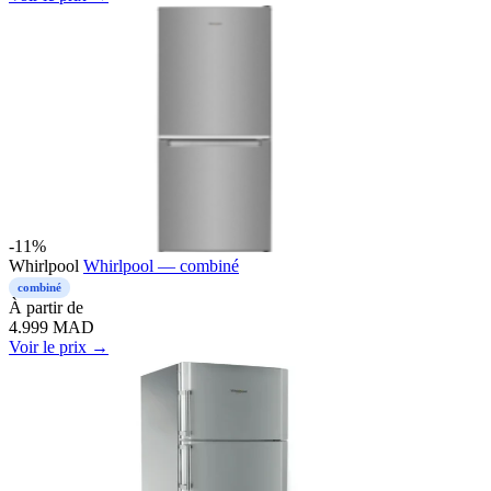
-11%
Whirlpool
Whirlpool — combiné
combiné
À partir de
4.999
MAD
Voir le prix →