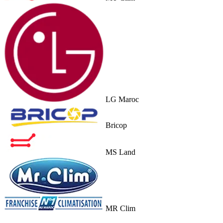
LG Maroc
Bricop
MS Land
MR Clim