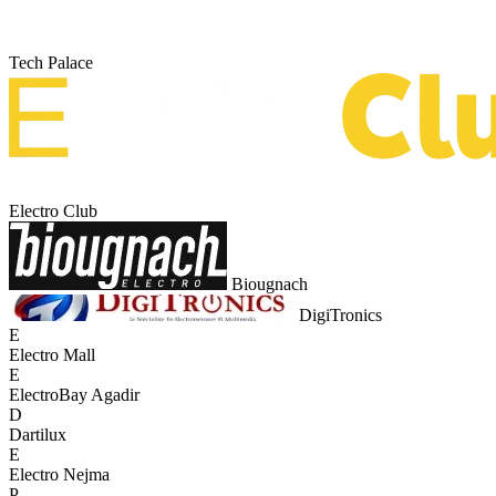
Tech Palace
Electro Club
Biougnach
DigiTronics
E
Electro Mall
E
ElectroBay Agadir
D
Dartilux
E
Electro Nejma
P