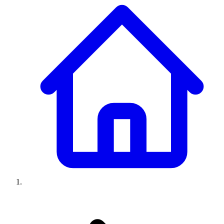
Climatiseurs
Machines à laver
Réfrigérateurs
Congélateurs
Chauffe-
eau
Ressources
Avis climatiseurs
Avis machines à laver
Avis réfrigérateurs
Avis
congélateurs
Guide climatiseur
Guide machine à laver
Guide
réfrigérateur
Guide congélateur
Congélateur poisson
Prix
climatiseurs
Prix machines à laver
Prix réfrigérateurs
Prix
congélateurs
Comparatifs
À propos
Contact
Prix climatiseurs
Prix machines à laver
Prix réfrigérateurs