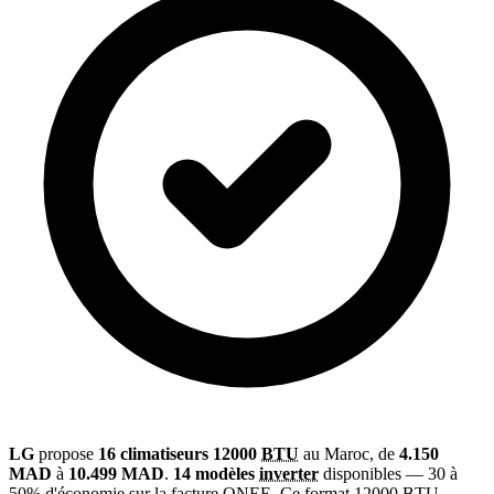
LG
propose
16 climatiseurs 12000
BTU
au Maroc, de
4.150
MAD
à
10.499 MAD
.
14 modèles
inverter
disponibles — 30 à
50% d'économie sur la facture
ONEE
. Ce format 12000 BTU