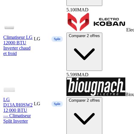
5.100
MAD
Ele
Comparer 2 offres
Climatiseur LG
LG
Split
12000 BTU
Inverter chaud
et froid
5.599
MAD
Bio
LG
Comparer 2 offres
LG
Split
D13AJH0SW2
12 000 BTU
— Climatiseur
Split Inverter