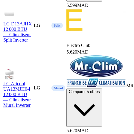
5.599
MAD
LG D13AJHX
LG
Split
12 000 BTU
— Climatiseur
Split Inverter
Electro Club
5.620
MAD
LG Artcool
MR 
LG
Mural
UA13MJH0-I
Comparer 5 offres
12 000 BTU
— Climatiseur
Mural Inverter
5.620
MAD