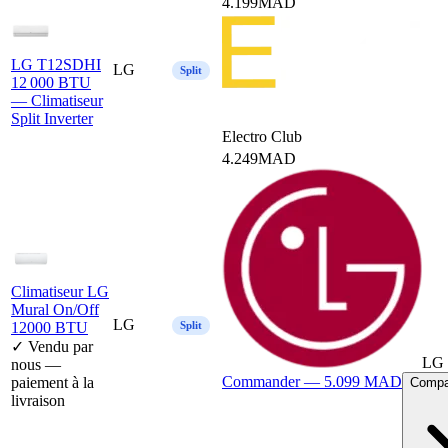
4.199
MAD
LG T12SDHI
LG
Split
12 000 BTU
— Climatiseur
Split Inverter
Electro Club
4.249
MAD
Climatiseur LG
Mural On/Off
LG
12000 BTU
Split
✓ Vendu par
LG 
nous —
Commander —
5.099
MAD
paiement à la
Compar
livraison