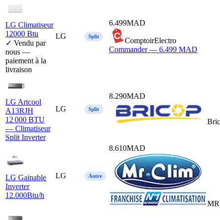
6.499
MAD
LG Climatiseur
12000 Btu
LG
Split
ComptoirElectro
✓ Vendu par
Commander —
6.499
MAD
nous —
paiement à la
livraison
8.290
MAD
LG Artcool
LG
Split
A13RJH
12 000 BTU
Bri
— Climatiseur
Split Inverter
8.610
MAD
LG
Autre
LG Gainable
Inverter
12.000Btu/h
MR 