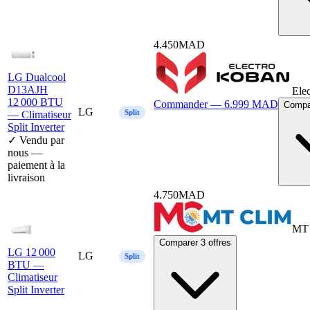
4.450
MAD
LG Dualcool
D13AJH
Ele
12 000 BTU
Commander —
6.999
MAD
Compar
LG
Split
— Climatiseur
Split Inverter
✓ Vendu par
nous —
paiement à la
livraison
4.750
MAD
MT 
Comparer 3 offres
LG 12 000
LG
Split
BTU —
Climatiseur
Split Inverter