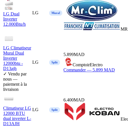
LG
Mural
LG Dual
Inverter
12.000Btu/h
MR 
LG Climatiseur
Mural Dual
5.899
MAD
Inverter
LG
Split
12000btu -
ComptoirElectro
D13ajh
Commander —
5.899
MAD
✓ Vendu par
nous —
paiement à la
livraison
6.400
MAD
Climatiseur LG
LG
Split
12000 BTU
dual inverter L-
Ele
D13AJH