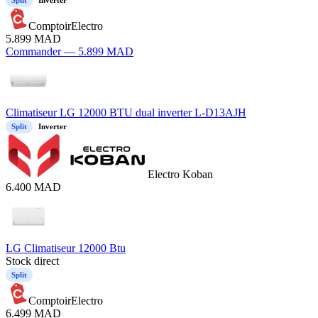
ComptoirElectro
5.899
MAD
Commander —
5.899
MAD
Climatiseur LG 12000 BTU dual inverter L-D13AJH
Split
Inverter
Electro Koban
6.400
MAD
LG Climatiseur 12000 Btu
Stock direct
Split
ComptoirElectro
6.499
MAD