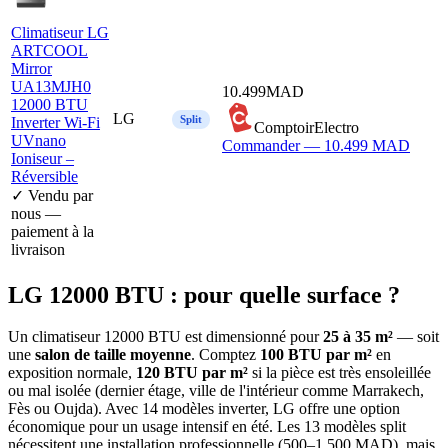
Climatiseur LG
ARTCOOL
Mirror
UA13MJH0
10.499
MAD
12000 BTU
LG
Split
Inverter Wi-Fi
ComptoirElectro
UVnano
Commander —
10.499
MAD
Ioniseur –
Réversible
✓ Vendu par
nous —
paiement à la
livraison
LG 12000 BTU : pour quelle surface ?
Un climatiseur 12000 BTU est dimensionné pour
25 à 35 m²
— soit
une
salon de taille moyenne
. Comptez
100 BTU par m²
en
exposition normale,
120 BTU par m²
si la pièce est très ensoleillée
ou mal isolée (dernier étage, ville de l'intérieur comme Marrakech,
Fès ou Oujda). Avec 14 modèles inverter, LG offre une option
économique pour un usage intensif en été. Les 13 modèles split
nécessitent une installation professionnelle (500–1 500 MAD), mais