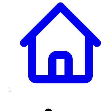
Climatiseurs
Machines à laver
Réfrigérateurs
Congélateurs
Chauffe-
eau
Ressources
Avis climatiseurs
Avis machines à laver
Avis réfrigérateurs
Avis
congélateurs
Guide climatiseur
Guide machine à laver
Guide
réfrigérateur
Guide congélateur
Congélateur poisson
Prix
climatiseurs
Prix machines à laver
Prix réfrigérateurs
Prix
congélateurs
Comparatifs
À propos
Contact
Prix climatiseurs
Prix machines à laver
Prix réfrigérateurs