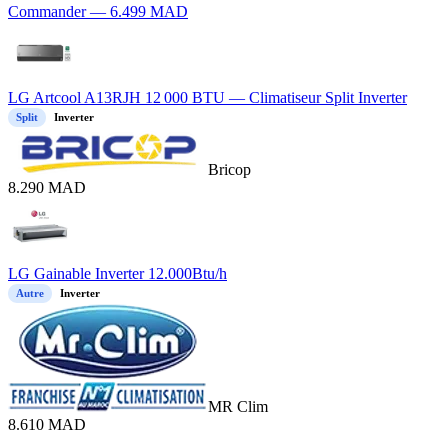
Commander —
6.499
MAD
LG Artcool A13RJH 12 000 BTU — Climatiseur Split Inverter
Split
Inverter
Bricop
8.290
MAD
LG Gainable Inverter 12.000Btu/h
Autre
Inverter
MR Clim
8.610
MAD