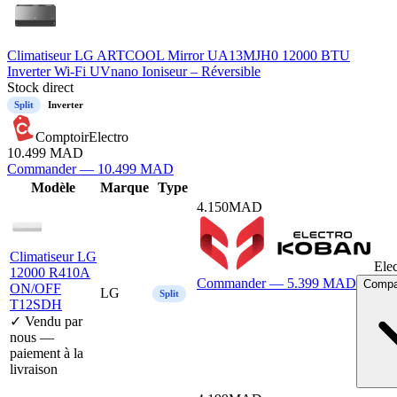
Climatiseur LG ARTCOOL Mirror UA13MJH0 12000 BTU
Inverter Wi-Fi UVnano Ioniseur – Réversible
Stock direct
Split
Inverter
ComptoirElectro
10.499
MAD
Commander —
10.499
MAD
Mod
è
le
Marque
Type
4.150
MAD
Climatiseur LG
Ele
12000 R410A
Commander —
5.399
MAD
Compar
ON/OFF
LG
Split
T12SDH
✓ Vendu par
nous —
paiement à la
livraison