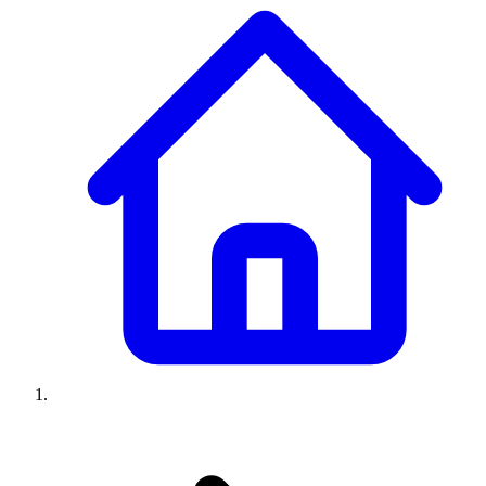
Climatiseurs
Machines à laver
Réfrigérateurs
Congélateurs
Chauffe-
eau
Ressources
Avis climatiseurs
Avis machines à laver
Avis réfrigérateurs
Avis
congélateurs
Guide climatiseur
Guide machine à laver
Guide
réfrigérateur
Guide congélateur
Congélateur poisson
Prix
climatiseurs
Prix machines à laver
Prix réfrigérateurs
Prix
congélateurs
Comparatifs
À propos
Contact
Prix climatiseurs
Prix machines à laver
Prix réfrigérateurs