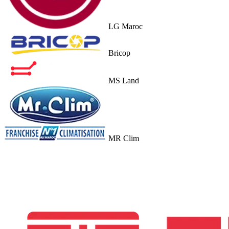
LG Maroc
Bricop
MS Land
MR Clim