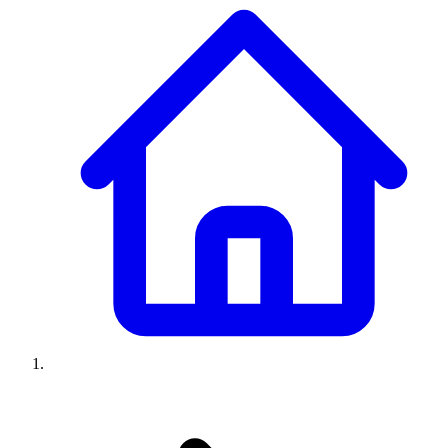
Climatiseurs
Machines à laver
Réfrigérateurs
Congélateurs
Chauffe-
eau
Ressources
Avis climatiseurs
Avis machines à laver
Avis réfrigérateurs
Avis
congélateurs
Guide climatiseur
Guide machine à laver
Guide
réfrigérateur
Guide congélateur
Congélateur poisson
Prix
climatiseurs
Prix machines à laver
Prix réfrigérateurs
Prix
congélateurs
Comparatifs
À propos
Contact
Prix climatiseurs
Prix machines à laver
Prix réfrigérateurs