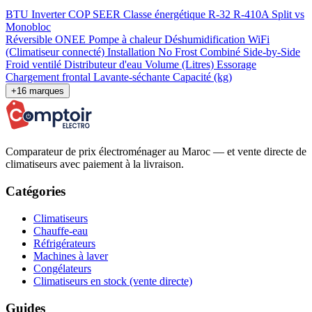
BTU
Inverter
COP
SEER
Classe énergétique
R-32
R-410A
Split vs
Monobloc
Réversible
ONEE
Pompe à chaleur
Déshumidification
WiFi
(Climatiseur connecté)
Installation
No Frost
Combiné
Side-by-Side
Froid ventilé
Distributeur d'eau
Volume (Litres)
Essorage
Chargement frontal
Lavante-séchante
Capacité (kg)
+16 marques
Comparateur de prix électroménager au Maroc — et vente directe de
climatiseurs avec paiement à la livraison.
Catégories
Climatiseurs
Chauffe-eau
Réfrigérateurs
Machines à laver
Congélateurs
Climatiseurs en stock (vente directe)
Guides