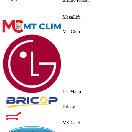
Electro Koban
MegaLife
MT Clim
LG Maroc
Bricop
MS Land