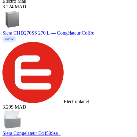
Electro Mall
3.224
MAD
Siera CHD270SS 270 L — Congélateur Coffre
coffre
Electroplanet
3.299
MAD
Siera Congelateur Ed450Ssa+