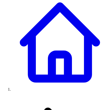
Climatiseurs
Machines à laver
Réfrigérateurs
Congélateurs
Chauffe-
eau
Ressources
Avis climatiseurs
Avis machines à laver
Avis réfrigérateurs
Avis
congélateurs
Guide climatiseur
Guide machine à laver
Guide
réfrigérateur
Guide congélateur
Congélateur poisson
Prix
climatiseurs
Prix machines à laver
Prix réfrigérateurs
Prix
congélateurs
Comparatifs
À propos
Contact
Prix climatiseurs
Prix machines à laver
Prix réfrigérateurs