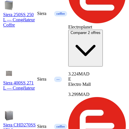
Siera
coffre
Siera 250SS 250
L — Congélateur
Coffre
Electroplanet
Comparer 2 offres
3.224
MAD
Siera
E
—
Siera 400SS 271
Electro Mall
L — Congélateur
3.299
MAD
Siera CHD270SS
Siera
coffre