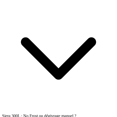
Siera 300L : No Frost ou dégivrage manuel ?