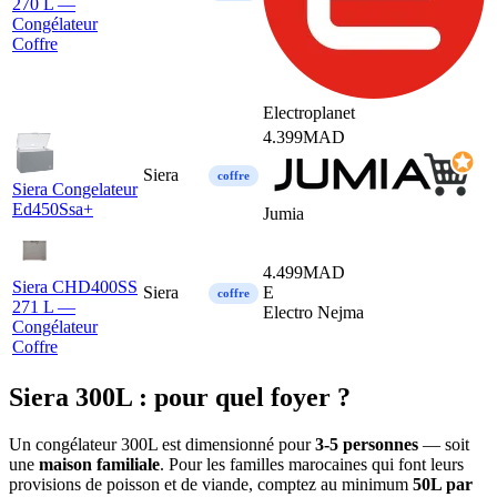
270 L —
Congélateur
Coffre
Electroplanet
4.399
MAD
Siera
coffre
Siera Congelateur
Ed450Ssa+
Jumia
4.499
MAD
Siera CHD400SS
Siera
E
coffre
271 L —
Electro Nejma
Congélateur
Coffre
Siera 300L : pour quel foyer ?
Un congélateur 300L est dimensionné pour
3-5 personnes
— soit
une
maison familiale
. Pour les familles marocaines qui font leurs
provisions de poisson et de viande, comptez au minimum
50L par