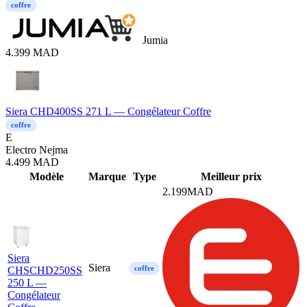
coffre
Jumia
4.399
MAD
Siera CHD400SS 271 L — Congélateur Coffre
coffre
E
Electro Nejma
4.499
MAD
Mod
è
le
Marque
Type
Meilleur prix
2.199
MAD
Siera
Siera
coffre
CHSCHD250SS
250 L —
Congélateur