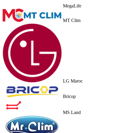
MegaLife
MT Clim
LG Maroc
Bricop
MS Land