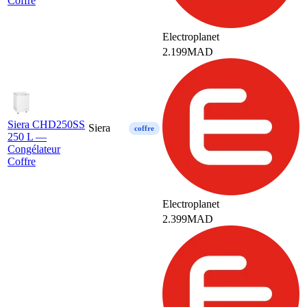
Coffre
Electroplanet
2.199
MAD
Siera CHD250SS
Siera
coffre
250 L —
Congélateur
Coffre
Electroplanet
2.399
MAD