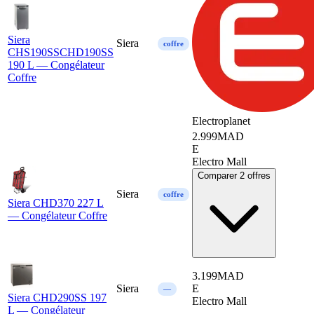
Siera
Siera
coffre
CHS190SSCHD190SS
190 L — Congélateur
Coffre
Electroplanet
2.999
MAD
E
Electro Mall
Comparer 2 offres
Siera
coffre
Siera CHD370 227 L
— Congélateur Coffre
3.199
MAD
Siera
E
—
Siera CHD290SS 197
Electro Mall
L — Congélateur