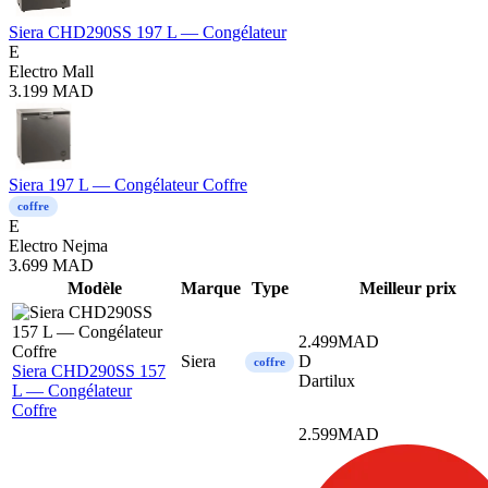
Siera CHD290SS 197 L — Congélateur
E
Electro Mall
3.199
MAD
Siera 197 L — Congélateur Coffre
coffre
E
Electro Nejma
3.699
MAD
Mod
è
le
Marque
Type
Meilleur prix
2.499
MAD
Siera
D
coffre
Siera CHD290SS 157
Dartilux
L — Congélateur
Coffre
2.599
MAD