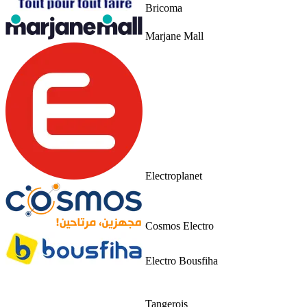
Bricoma
Marjane Mall
Electroplanet
Cosmos Electro
Electro Bousfiha
Tangerois