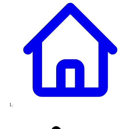
Climatiseurs
Machines à laver
Réfrigérateurs
Congélateurs
Chauffe-
eau
Ressources
Avis climatiseurs
Avis machines à laver
Avis réfrigérateurs
Avis
congélateurs
Guide climatiseur
Guide machine à laver
Guide
réfrigérateur
Guide congélateur
Congélateur poisson
Prix
climatiseurs
Prix machines à laver
Prix réfrigérateurs
Prix
congélateurs
Comparatifs
À propos
Contact
Prix climatiseurs
Prix machines à laver
Prix réfrigérateurs