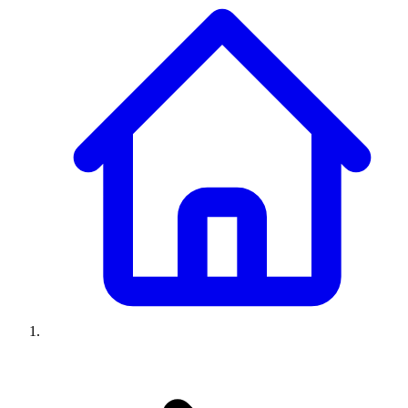
Climatiseurs
Machines à laver
Réfrigérateurs
Congélateurs
Chauffe-
eau
Ressources
Avis climatiseurs
Avis machines à laver
Avis réfrigérateurs
Avis
congélateurs
Guide climatiseur
Guide machine à laver
Guide
réfrigérateur
Guide congélateur
Congélateur poisson
Prix
climatiseurs
Prix machines à laver
Prix réfrigérateurs
Prix
congélateurs
Comparatifs
À propos
Contact
Prix climatiseurs
Prix machines à laver
Prix réfrigérateurs