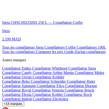
Siera CHSCHD250SS 250 L — Congélateur Coffre
Siera
2.199 MAD
Tous les congélateurs Siera
Congélateurs Coffre
Congélateurs 100L
Tous les congélateurs
Comparer les prix
Guide d'achat congélateurs
Autres marques
Congélateur Daiko
Congélateur Whirlpool
Congélateur Siera
Congélateur Candy
Congélateur Arthur Martin
Congélateur Midea
Congélateur Ocean
Congélateur Krühler
Congélateur Beko
Congélateur Schneider
Congélateur Haier
Congélateur Samsung
Congélateur Fitco
Congélateur Hisense
Congélateur Royal
Congélateur Venezia
Congélateur Bosch
Congélateur Elexia
Congélateur Kohler
Congélateur Roch
Congélateur Indesit
Congélateur Electrolux
+14 marques