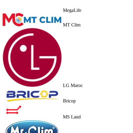
MegaLife
MT Clim
LG Maroc
Bricop
MS Land