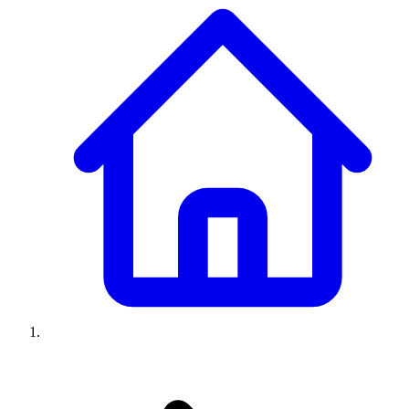
Climatiseurs
Machines à laver
Réfrigérateurs
Congélateurs
Chauffe-
eau
Ressources
Avis climatiseurs
Avis machines à laver
Avis réfrigérateurs
Avis
congélateurs
Guide climatiseur
Guide machine à laver
Guide
réfrigérateur
Guide congélateur
Congélateur poisson
Prix
climatiseurs
Prix machines à laver
Prix réfrigérateurs
Prix
congélateurs
Comparatifs
À propos
Contact
Prix climatiseurs
Prix machines à laver
Prix réfrigérateurs