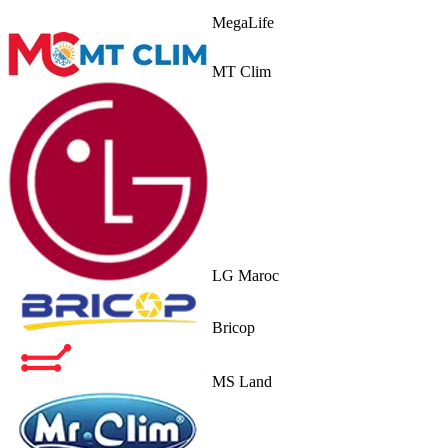
MegaLife
MT Clim
LG Maroc
Bricop
MS Land