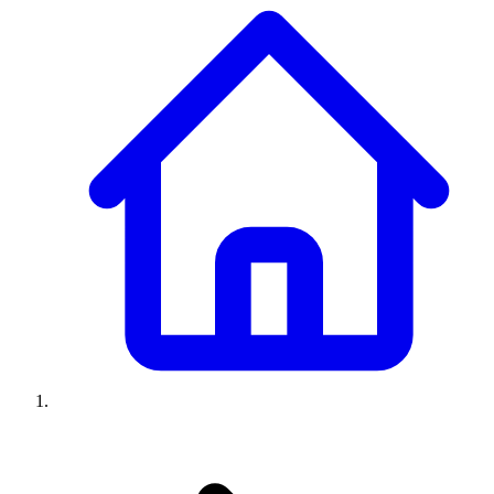
Climatiseurs
Machines à laver
Réfrigérateurs
Congélateurs
Chauffe-
eau
Ressources
Avis climatiseurs
Avis machines à laver
Avis réfrigérateurs
Avis
congélateurs
Guide climatiseur
Guide machine à laver
Guide
réfrigérateur
Guide congélateur
Congélateur poisson
Prix
climatiseurs
Prix machines à laver
Prix réfrigérateurs
Prix
congélateurs
Comparatifs
À propos
Contact
Prix climatiseurs
Prix machines à laver
Prix réfrigérateurs