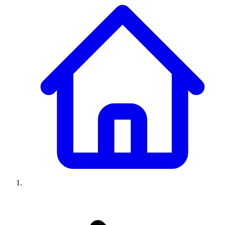
Climatiseurs
Machines à laver
Réfrigérateurs
Congélateurs
Chauffe-
eau
Ressources
Avis climatiseurs
Avis machines à laver
Avis réfrigérateurs
Avis
congélateurs
Guide climatiseur
Guide machine à laver
Guide
réfrigérateur
Guide congélateur
Congélateur poisson
Prix
climatiseurs
Prix machines à laver
Prix réfrigérateurs
Prix
congélateurs
Comparatifs
À propos
Contact
Prix climatiseurs
Prix machines à laver
Prix réfrigérateurs