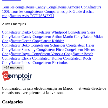
Tous les congélateurs Candy
Congélateurs Armoire
Congélateurs
100L
Tous les congélateurs
Comparer les prix
Guide d'achat
congélateurs
Avis CCTUS542XH
Autres marques
Congélateur Daiko
Congélateur Whirlpool
Congélateur Siera
Congélateur Candy
Congélateur Arthur Martin
Congélateur Midea
Congélateur Ocean
Congélateur Krühler
Congélateur Beko
Congélateur Schneider
Congélateur Haier
Congélateur Samsung
Congélateur Fitco
Congélateur Hisense
Congélateur Royal
Congélateur Venezia
Congélateur Bosch
Congélateur Elexia
Congélateur Kohler
Congélateur Roch
Congélateur Indesit
Congélateur Electrolux
+14 marques
Comparateur de prix électroménager au Maroc — et vente directe de
climatiseurs avec paiement à la livraison.
Catégories