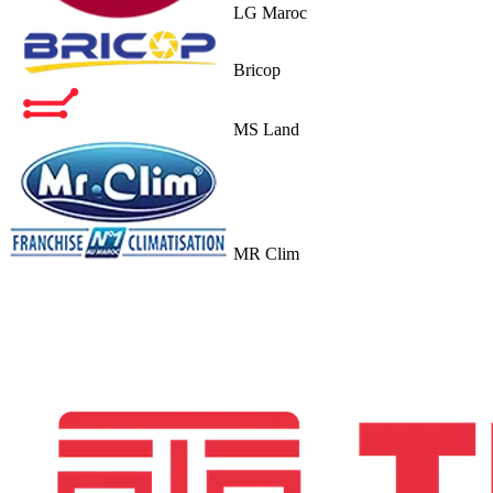
LG Maroc
Bricop
MS Land
MR Clim