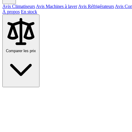
Avis Climatiseurs
Avis Machines à laver
Avis Réfrigérateurs
Avis Con
À propos
En stock
Comparer les prix