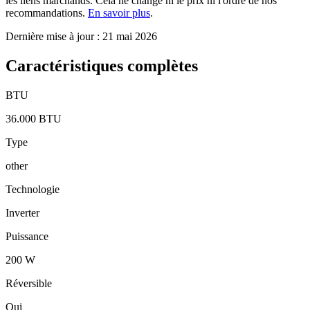
les liens marchands. Cela ne change ni le prix ni l'ordre de nos
recommandations.
En savoir plus
.
Dernière mise à jour : 21 mai 2026
Caractéristiques complètes
BTU
36.000 BTU
Type
other
Technologie
Inverter
Puissance
200 W
Réversible
Oui