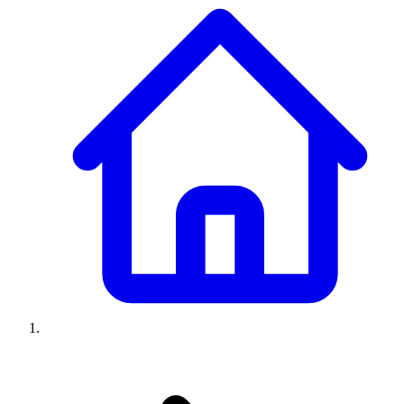
Climatiseurs
Machines à laver
Réfrigérateurs
Congélateurs
Chauffe-
eau
Ressources
Avis climatiseurs
Avis machines à laver
Avis réfrigérateurs
Avis
congélateurs
Guide climatiseur
Guide machine à laver
Guide
réfrigérateur
Guide congélateur
Congélateur poisson
Prix
climatiseurs
Prix machines à laver
Prix réfrigérateurs
Prix
congélateurs
Comparatifs
À propos
Contact
Prix climatiseurs
Prix machines à laver
Prix réfrigérateurs