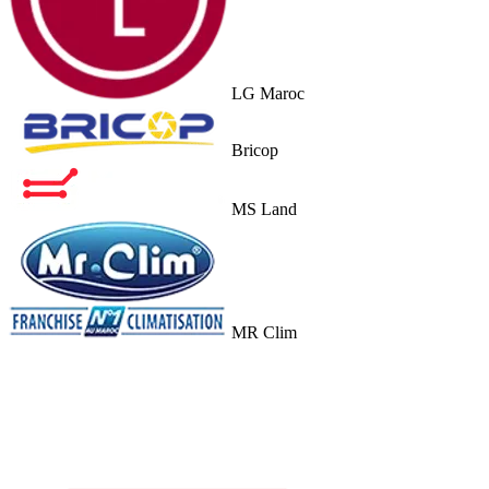
LG Maroc
Bricop
MS Land
MR Clim