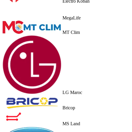
Electro Koban
MegaLife
MT Clim
LG Maroc
Bricop
MS Land