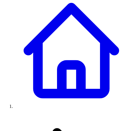
Climatiseurs
Machines à laver
Réfrigérateurs
Congélateurs
Chauffe-
eau
Ressources
Avis climatiseurs
Avis machines à laver
Avis réfrigérateurs
Avis
congélateurs
Guide climatiseur
Guide machine à laver
Guide
réfrigérateur
Guide congélateur
Congélateur poisson
Prix
climatiseurs
Prix machines à laver
Prix réfrigérateurs
Prix
congélateurs
Comparatifs
À propos
Contact
Prix climatiseurs
Prix machines à laver
Prix réfrigérateurs