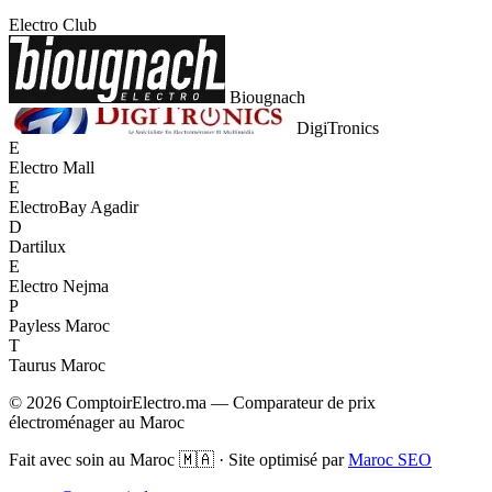
Electro Club
Biougnach
DigiTronics
E
Electro Mall
E
ElectroBay Agadir
D
Dartilux
E
Electro Nejma
P
Payless Maroc
T
Taurus Maroc
© 2026 ComptoirElectro.ma — Comparateur de prix
électroménager au Maroc
Fait avec soin au Maroc 🇲🇦 · Site optimisé par
Maroc SEO