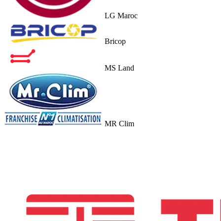
LG Maroc
Bricop
MS Land
MR Clim