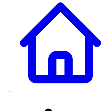
Climatiseurs
Machines à laver
Réfrigérateurs
Congélateurs
Chauffe-
eau
Ressources
Avis climatiseurs
Avis machines à laver
Avis réfrigérateurs
Avis
congélateurs
Guide climatiseur
Guide machine à laver
Guide
réfrigérateur
Guide congélateur
Congélateur poisson
Prix
climatiseurs
Prix machines à laver
Prix réfrigérateurs
Prix
congélateurs
Comparatifs
À propos
Contact
Prix climatiseurs
Prix machines à laver
Prix réfrigérateurs