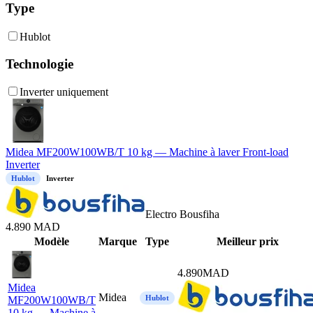
Type
Hublot
Technologie
Inverter uniquement
Midea MF200W100WB/T 10 kg — Machine à laver Front-load
Inverter
Hublot
Inverter
Electro Bousfiha
4.890
MAD
Mod
è
le
Marque
Type
Meilleur prix
4.890
MAD
Midea
Midea
Hublot
MF200W100WB/T
10 kg — Machine à