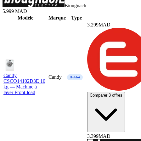
Biougnach
5.999
MAD
Mod
è
le
Marque
Type
3.299
MAD
Candy
Candy
Hublot
CSCO14102D3E 10
kg — Machine à
laver Front-load
Comparer 3 offres
3.399
MAD