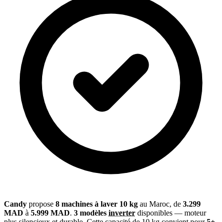
Candy
propose
8 machines à laver 10 kg
au Maroc, de
3.299
MAD
à
5.999 MAD
.
3 modèles
inverter
disponibles — moteur
plus silencieux et durable. Cette capacité de 10 kg convient pour
5+