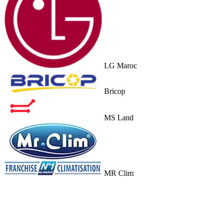
LG Maroc
Bricop
MS Land
MR Clim