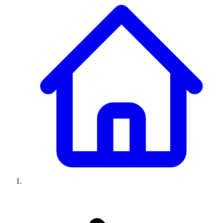
Climatiseurs
Machines à laver
Réfrigérateurs
Congélateurs
Chauffe-
eau
Ressources
Avis climatiseurs
Avis machines à laver
Avis réfrigérateurs
Avis
congélateurs
Guide climatiseur
Guide machine à laver
Guide
réfrigérateur
Guide congélateur
Congélateur poisson
Prix
climatiseurs
Prix machines à laver
Prix réfrigérateurs
Prix
congélateurs
Comparatifs
À propos
Contact
Prix climatiseurs
Prix machines à laver
Prix réfrigérateurs