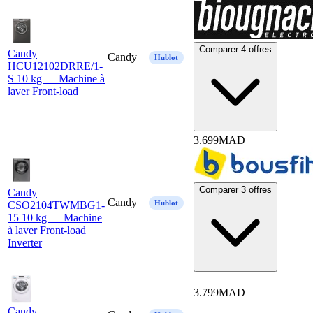
Comparer 4 offres
Candy
Candy
Hublot
HCU12102DRRE/1-
S 10 kg — Machine à
laver Front-load
3.699
MAD
Comparer 3 offres
Candy
Candy
Hublot
CSO2104TWMBG1-
15 10 kg — Machine
à laver Front-load
Inverter
3.799
MAD
Candy