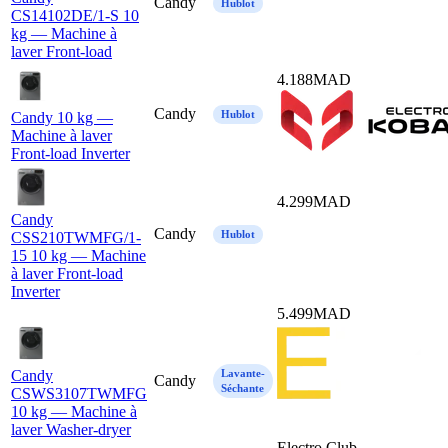
Candy
Hublot
CS14102DE/1-S 10
kg — Machine à
laver Front-load
4.188
MAD
Candy
Hublot
Candy 10 kg —
Machine à laver
Front-load Inverter
4.299
MAD
Candy
Candy
Hublot
CSS210TWMFG/1-
15 10 kg — Machine
à laver Front-load
Inverter
5.499
MAD
Candy
Lavante-
Candy
Séchante
CSWS3107TWMFG
10 kg — Machine à
laver Washer-dryer
Electro Club