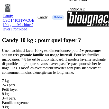
5.999
MAD
Candy
Candy
Hublot
CSO14103TWCGE
10 kg — Machine à
laver Front-load
Candy 10 kg : pour quel foyer ?
Une machine à laver 10 kg est dimensionnée pour
5+ personnes
—
soit un
très grande famille ou usage intensif
. Pour les familles
marocaines, 7-8 kg est le choix standard. 1 modèle lavante-séchante
disponible — pratique si vous n'avez pas d'espace pour sécher le
linge. Les 3 modèles avec moteur inverter sont plus silencieux et
consomment moins d'énergie sur le long terme.
7 kg
2–3 pers.
Petit foyer
8 kg
3–4 pers.
Famille moyenne
9 kg