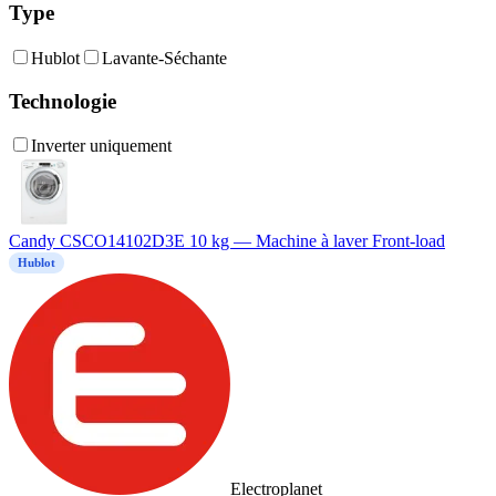
Type
Hublot
Lavante-Séchante
Technologie
Inverter uniquement
Candy CSCO14102D3E 10 kg — Machine à laver Front-load
Hublot
Electroplanet