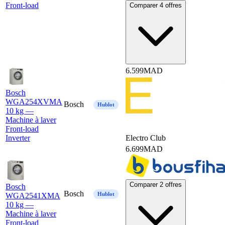
Front-load
Comparer 4 offres
6.599
MAD
Bosch
WGA254XVMA
Bosch
Hublot
10 kg —
Machine à laver
Front-load
Inverter
Electro Club
6.699
MAD
Comparer 2 offres
Bosch
Bosch
Hublot
WGA2541XMA
10 kg —
Machine à laver
Front-load