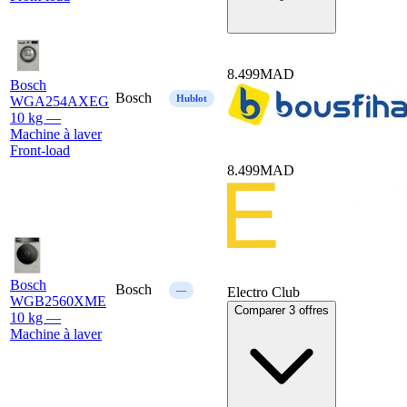
8.499
MAD
Bosch
Bosch
Hublot
WGA254AXEG
10 kg —
Machine à laver
Front-load
8.499
MAD
Bosch
Bosch
—
Electro Club
WGB2560XME
Comparer 3 offres
10 kg —
Machine à laver