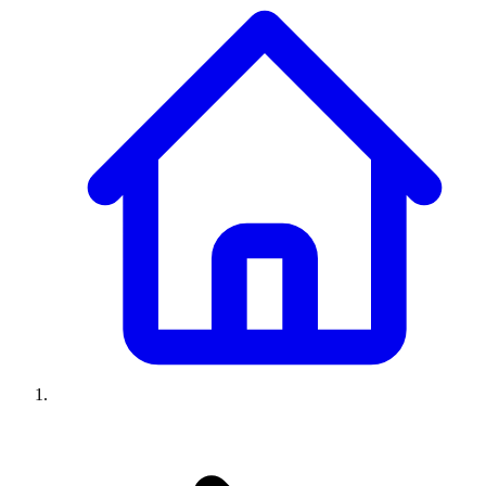
Climatiseurs
Machines à laver
Réfrigérateurs
Congélateurs
Chauffe-
eau
Ressources
Avis climatiseurs
Avis machines à laver
Avis réfrigérateurs
Avis
congélateurs
Guide climatiseur
Guide machine à laver
Guide
réfrigérateur
Guide congélateur
Congélateur poisson
Prix
climatiseurs
Prix machines à laver
Prix réfrigérateurs
Prix
congélateurs
Comparatifs
À propos
Contact
Prix climatiseurs
Prix machines à laver
Prix réfrigérateurs