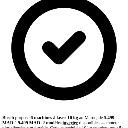
Bosch
propose
6 machines à laver 10 kg
au Maroc, de
5.499
MAD
à
9.499 MAD
.
2 modèles
inverter
disponibles — moteur
plus silencieux et durable. Cette capacité de 10 kg convient pour
5+