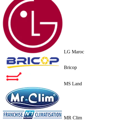
LG Maroc
Bricop
MS Land
MR Clim