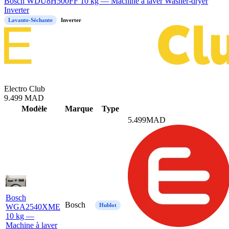
Bosch WDU8H500FF 10 kg — Machine à laver Washer-dryer
Inverter
Lavante-Séchante
Inverter
Electro Club
9.499
MAD
Mod
è
le
Marque
Type
5.499
MAD
Bosch
Bosch
Hublot
WGA2540XME
10 kg —
Machine à laver