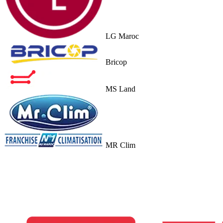
LG Maroc
Bricop
MS Land
MR Clim