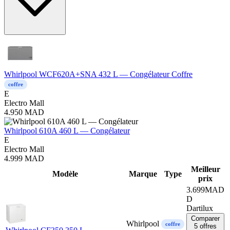
Whirlpool WCF620A+SNA 432 L — Congélateur Coffre
coffre
E
Electro Mall
4.950
MAD
Whirlpool 610A 460 L — Congélateur
E
Electro Mall
4.999
MAD
Meilleur
Mod
è
le
Marque
Type
prix
3.699
MAD
D
Dartilux
Comparer
Whirlpool
coffre
5 offres