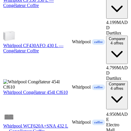
Whirlpool CF350 350 L —
Congélateur Coffre
4.199
MAD
D
Dartilux
Comparer
Whirlpool
coffre
4 offres
Whirlpool CF430AFO 430 L —
Congélateur Coffre
4.799
MAD
D
Dartilux
Comparer
Whirlpool
coffre
4 offres
Whirlpool Congélateur 454l Cf610
4.950
MAD
E
Whirlpool
coffre
Electro
Whirlpool WCF620A+SNA 432 L
Mall