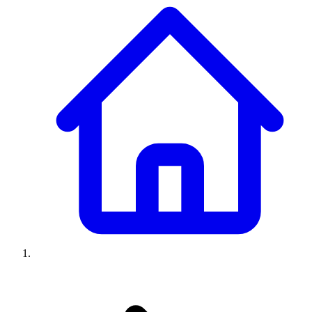
Climatiseurs
Machines à laver
Réfrigérateurs
Congélateurs
Chauffe-
eau
Ressources
Avis climatiseurs
Avis machines à laver
Avis réfrigérateurs
Avis
congélateurs
Guide climatiseur
Guide machine à laver
Guide
réfrigérateur
Guide congélateur
Congélateur poisson
Prix
climatiseurs
Prix machines à laver
Prix réfrigérateurs
Prix
congélateurs
Comparatifs
À propos
Contact
Prix climatiseurs
Prix machines à laver
Prix réfrigérateurs