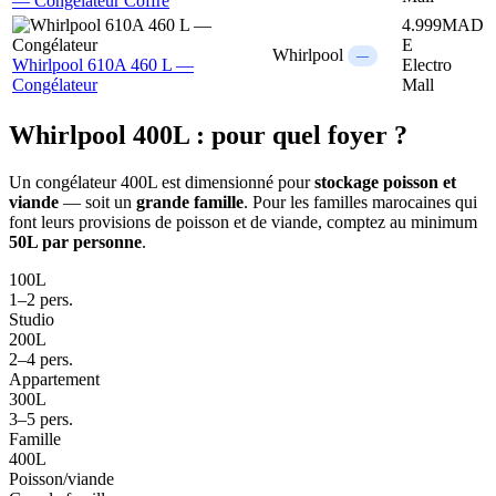
— Congélateur Coffre
4.999
MAD
E
Whirlpool
—
Whirlpool 610A 460 L —
Electro
Congélateur
Mall
Whirlpool 400L : pour quel foyer ?
Un congélateur 400L est dimensionné pour
stockage poisson et
viande
— soit un
grande famille
. Pour les familles marocaines qui
font leurs provisions de poisson et de viande, comptez au minimum
50L par personne
.
100L
1–2 pers.
Studio
200L
2–4 pers.
Appartement
300L
3–5 pers.
Famille
400L
Poisson/viande