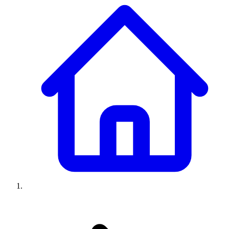
Climatiseurs
Machines à laver
Réfrigérateurs
Congélateurs
Chauffe-
eau
Ressources
Avis climatiseurs
Avis machines à laver
Avis réfrigérateurs
Avis
congélateurs
Guide climatiseur
Guide machine à laver
Guide
réfrigérateur
Guide congélateur
Congélateur poisson
Prix
climatiseurs
Prix machines à laver
Prix réfrigérateurs
Prix
congélateurs
Comparatifs
À propos
Contact
Prix climatiseurs
Prix machines à laver
Prix réfrigérateurs