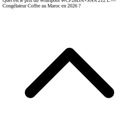
Quel est le prix du Whirlpool WCF28DA+SNA 212 L —
Congélateur Coffre au Maroc en 2026 ?