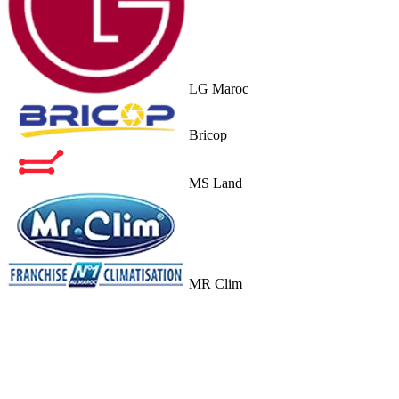
LG Maroc
Bricop
MS Land
MR Clim