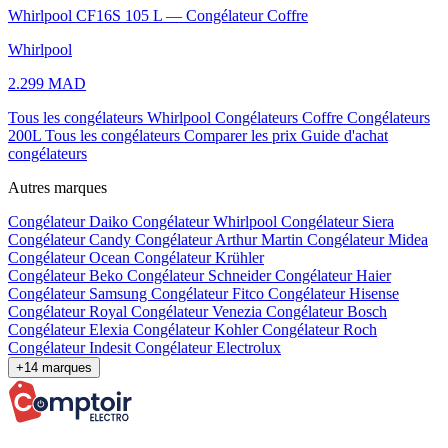
Whirlpool CF16S 105 L — Congélateur Coffre
Whirlpool
2.299 MAD
Tous les congélateurs Whirlpool
Congélateurs Coffre
Congélateurs
200L
Tous les congélateurs
Comparer les prix
Guide d'achat
congélateurs
Autres marques
Congélateur Daiko
Congélateur Whirlpool
Congélateur Siera
Congélateur Candy
Congélateur Arthur Martin
Congélateur Midea
Congélateur Ocean
Congélateur Krühler
Congélateur Beko
Congélateur Schneider
Congélateur Haier
Congélateur Samsung
Congélateur Fitco
Congélateur Hisense
Congélateur Royal
Congélateur Venezia
Congélateur Bosch
Congélateur Elexia
Congélateur Kohler
Congélateur Roch
Congélateur Indesit
Congélateur Electrolux
+14 marques