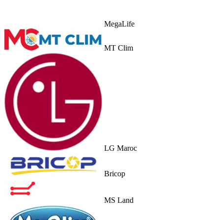
MegaLife
MT Clim
LG Maroc
Bricop
MS Land