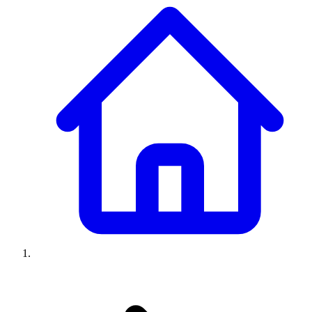
Climatiseurs
Machines à laver
Réfrigérateurs
Congélateurs
Chauffe-
eau
Ressources
Avis climatiseurs
Avis machines à laver
Avis réfrigérateurs
Avis
congélateurs
Guide climatiseur
Guide machine à laver
Guide
réfrigérateur
Guide congélateur
Congélateur poisson
Prix
climatiseurs
Prix machines à laver
Prix réfrigérateurs
Prix
congélateurs
Comparatifs
À propos
Contact
Prix climatiseurs
Prix machines à laver
Prix réfrigérateurs