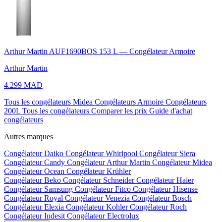
Arthur Martin AUF1690BOS 153 L — Congélateur Armoire
Arthur Martin
4.299 MAD
Tous les congélateurs Midea
Congélateurs Armoire
Congélateurs
200L
Tous les congélateurs
Comparer les prix
Guide d'achat
congélateurs
Autres marques
Congélateur Daiko
Congélateur Whirlpool
Congélateur Siera
Congélateur Candy
Congélateur Arthur Martin
Congélateur Midea
Congélateur Ocean
Congélateur Krühler
Congélateur Beko
Congélateur Schneider
Congélateur Haier
Congélateur Samsung
Congélateur Fitco
Congélateur Hisense
Congélateur Royal
Congélateur Venezia
Congélateur Bosch
Congélateur Elexia
Congélateur Kohler
Congélateur Roch
Congélateur Indesit
Congélateur Electrolux