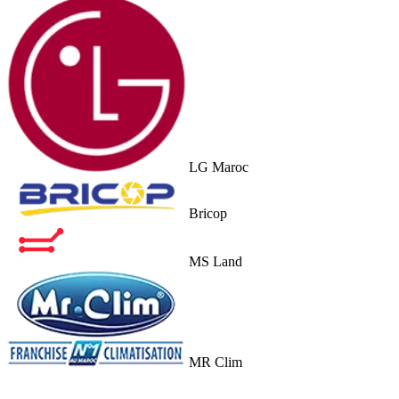
LG Maroc
Bricop
MS Land
MR Clim