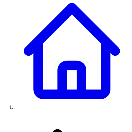
Climatiseurs
Machines à laver
Réfrigérateurs
Congélateurs
Chauffe-
eau
Ressources
Avis climatiseurs
Avis machines à laver
Avis réfrigérateurs
Avis
congélateurs
Guide climatiseur
Guide machine à laver
Guide
réfrigérateur
Guide congélateur
Congélateur poisson
Prix
climatiseurs
Prix machines à laver
Prix réfrigérateurs
Prix
congélateurs
Comparatifs
À propos
Contact
Prix climatiseurs
Prix machines à laver
Prix réfrigérateurs