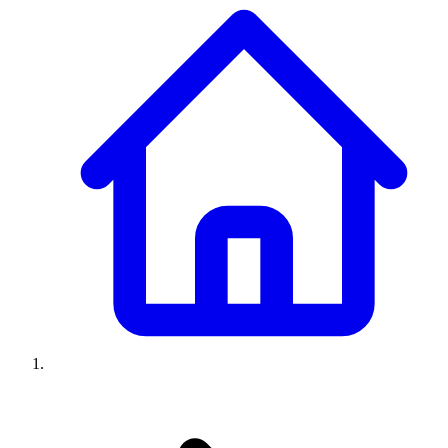
Climatiseurs
Machines à laver
Réfrigérateurs
Congélateurs
Chauffe-
eau
Ressources
Avis climatiseurs
Avis machines à laver
Avis réfrigérateurs
Avis
congélateurs
Guide climatiseur
Guide machine à laver
Guide
réfrigérateur
Guide congélateur
Congélateur poisson
Prix
climatiseurs
Prix machines à laver
Prix réfrigérateurs
Prix
congélateurs
Comparatifs
À propos
Contact
Prix climatiseurs
Prix machines à laver
Prix réfrigérateurs