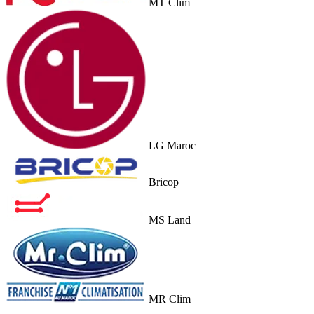
MT Clim
LG Maroc
Bricop
MS Land
MR Clim