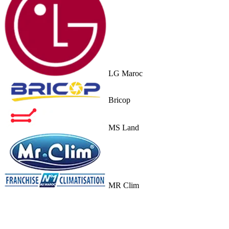
LG Maroc
Bricop
MS Land
MR Clim