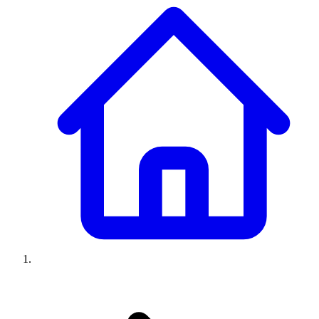
Climatiseurs
Machines à laver
Réfrigérateurs
Congélateurs
Chauffe-
eau
Ressources
Avis climatiseurs
Avis machines à laver
Avis réfrigérateurs
Avis
congélateurs
Guide climatiseur
Guide machine à laver
Guide
réfrigérateur
Guide congélateur
Congélateur poisson
Prix
climatiseurs
Prix machines à laver
Prix réfrigérateurs
Prix
congélateurs
Comparatifs
À propos
Contact
Prix climatiseurs
Prix machines à laver
Prix réfrigérateurs