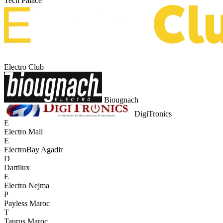
Tech Palace
Electro Club
Biougnach
DigiTronics
E
Electro Mall
E
ElectroBay Agadir
D
Dartilux
E
Electro Nejma
P
Payless Maroc
T
Taurus Maroc