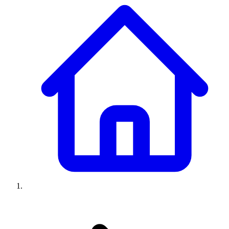
Climatiseurs
Machines à laver
Réfrigérateurs
Congélateurs
Chauffe-
eau
Ressources
Avis climatiseurs
Avis machines à laver
Avis réfrigérateurs
Avis
congélateurs
Guide climatiseur
Guide machine à laver
Guide
réfrigérateur
Guide congélateur
Congélateur poisson
Prix
climatiseurs
Prix machines à laver
Prix réfrigérateurs
Prix
congélateurs
Comparatifs
À propos
Contact
Prix climatiseurs
Prix machines à laver
Prix réfrigérateurs