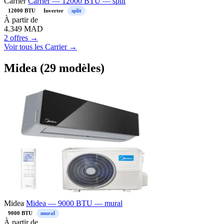
Carrier
Carrier — 12000 BTU — split
12000 BTU
Inverter
split
À partir de
4.349
MAD
2 offres →
Voir tous les Carrier →
Midea (29 modèles)
Midea
Midea — 9000 BTU — mural
9000 BTU
mural
À partir de